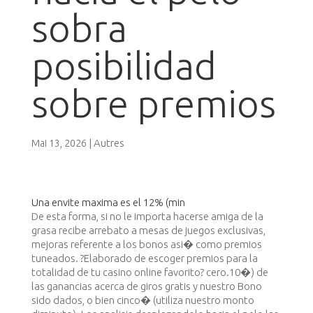
sobra
posibilidad
sobre premios
|
Autres
Mai 13, 2026
Una envite maxima es el 12% (min
De esta forma, si no le importa hacerse amiga de la
grasa recibe arrebato a mesas de juegos exclusivas,
mejoras referente a los bonos asi� como premios
tuneados. ?Elaborado de escoger premios para la
totalidad de tu casino online favorito? cero.10�) de
las ganancias acerca de giros gratis y nuestro Bono
sido dados, o bien cinco� (utiliza nuestro monto