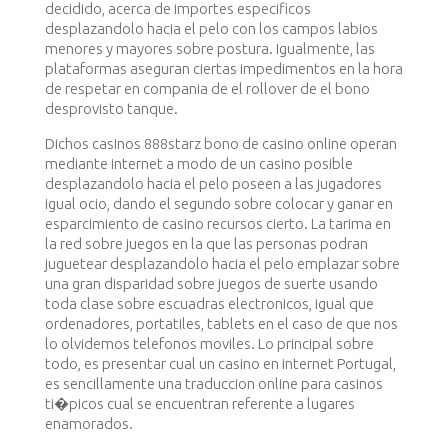
decidido, acerca de importes especificos
desplazandolo hacia el pelo con los campos labios
menores y mayores sobre postura. Igualmente, las
plataformas aseguran ciertas impedimentos en la hora
de respetar en compania de el rollover de el bono
desprovisto tanque.
Dichos casinos
888starz bono de casino
online operan
mediante internet a modo de un casino posible
desplazandolo hacia el pelo poseen a las jugadores
igual ocio, dando el segundo sobre colocar y ganar en
esparcimiento de casino recursos cierto. La tarima en
la red sobre juegos en la que las personas podran
juguetear desplazandolo hacia el pelo emplazar sobre
una gran disparidad sobre juegos de suerte usando
toda clase sobre escuadras electronicos, igual que
ordenadores, portatiles, tablets en el caso de que nos
lo olvidemos telefonos moviles. Lo principal sobre
todo, es presentar cual un casino en internet Portugal,
es sencillamente una traduccion online para casinos
ti�picos cual se encuentran referente a lugares
enamorados.