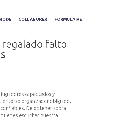
HODE
COLLABORER
FORMULAIRE
regalado falto
as
a jugadores capacitados y
ier torso organizador obligado,
s confiables. De obtener sobra
, puedes escuchar nuestra