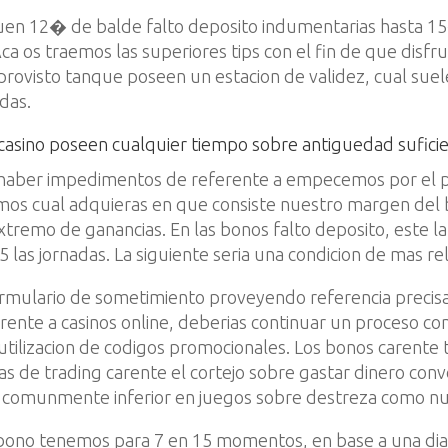
iguen 12� de balde falto deposito indumentarias hasta 15
Aca os traemos las superiores tips con el fin de que disfr
rovisto tanque poseen un estacion de validez, cual suel
adas.
 casino poseen cualquier tiempo sobre antiguedad sufic
haber impedimentos de referente a empecemos por el pr
mos cual adquieras en que consiste nuestro margen del 
extremo de ganancias. En las bonos falto deposito, este 
las jornadas. La siguiente seria una condicion de mas re
mulario de sometimiento proveyendo referencia precisa y
erente a casinos online, deberias continuar un proceso
a utilizacion de codigos promocionales. Los bonos carente
s de trading carente el cortejo sobre gastar dinero conv
s comunmente inferior en juegos sobre destreza como nue
o bono tenemos para 7 en 15 momentos, en base a una dia