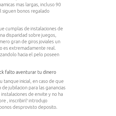
namicas mas largas, incluso 90
al siguen bonos regalado
que cumplas de instalaciones de
una disparidad sobre juegos,
mero gran de giros joviales un
rlo es extremadamente real.
zandolo hacia el pelo poseen
ck falto aventurar tu dinero
u tanque inicial, en caso de que
de jubilacion para las ganancias
instalaciones de envite y no ha
e , inscribiri? introdujo
 bonos desprovisto deposito.