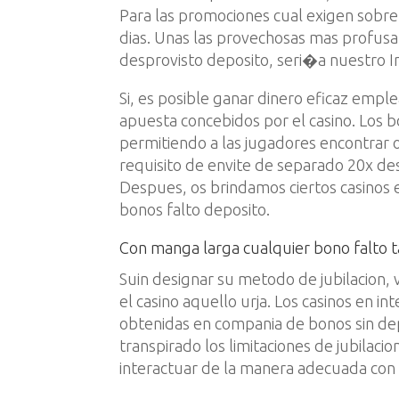
Para las promociones cual exigen sobr
dias. Unas las provechosas mas profusa
desprovisto deposito, seri�a nuestro 
Si, es posible ganar dinero eficaz emp
apuesta concebidos por el casino. Los b
permitiendo a las jugadores encontrar o
requisito de envite de separado 20x de
Despues, os brindamos ciertos casinos
bonos falto deposito.
Con manga larga cualquier bono falto ta
Suin designar su metodo de jubilacion, v
el casino aquello urja. Los casinos en
obtenidas en compania de bonos sin depo
transpirado los limitaciones de jubilacio
interactuar de la manera adecuada con 