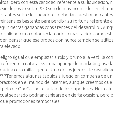
ltos, pero con esta cantidad referente a su liquidacion, 
s sin deposito sobre $50 son de mas incomodos en el mu
astantes sobre los jugadores deberian cuestionado antes
eintena es bastante para percibir su fortuna referente a 
guir ciertas ganancias consistentes del desarrollo. Aunq
e valiendo una dolor reclamarlo lo mas rapido como este 
den pensar que esa proposicion nunca tambien se utilliz
ra elevado.
igro (igual que emplazar a rojo y bruno a la vez), la con
referente a naturaleza, una aparejo de marketing usada p
ducir a cero millas gente. Uno de los juegos de casualid
?? ?Tenemos algunas tapujos si juego en compania de un
practicos en el mundo de internet, aunque creemos que
l pelo de OneCasino resultan de los superiores. Normal
cual separado podrian canjearse en cierta ocasion, pero 
l que promociones temporales.