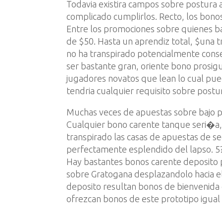
Todavia existira campos sobre postura a
complicado cumplirlos. Recto, los bono
Entre los promociones sobre quienes b
de $50. Hasta un aprendiz total, $una tr
no ha transpirado potencialmente conse
ser bastante gran, oriente bono prosigu
jugadores novatos que lean lo cual pue
tendria cualquier requisito sobre postu
Muchas veces de apuestas sobre bajo pel
Cualquier bono carente tanque seri�a, 
transpirado las casas de apuestas de se
perfectamente esplendido del lapso. 5
Hay bastantes bonos carente deposito 
sobre Gratogana desplazandolo hacia e
deposito resultan bonos de bienvenida 
ofrezcan bonos de este prototipo igua