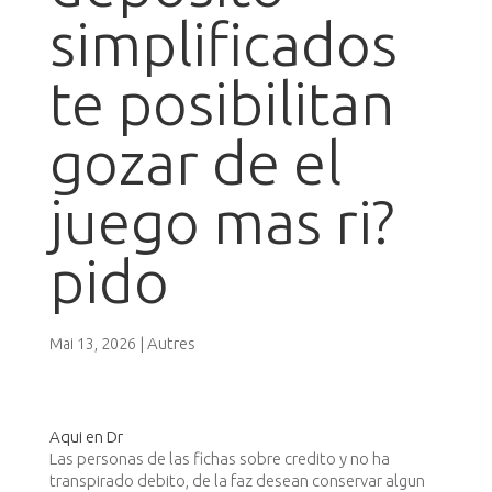
simplificados
te posibilitan
gozar de el
juego mas ri?
pido
|
Autres
Mai 13, 2026
Aqui en Dr
Las personas de las fichas sobre credito y no ha
transpirado debito, de la faz desean conservar algun