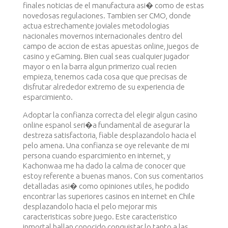
finales noticias de el manufactura asi� como de estas
novedosas regulaciones. Tambien ser CMO, donde
actua estrechamente joviales metodologias
nacionales movernos internacionales dentro del
campo de accion de estas apuestas online, juegos de
casino y eGaming. Bien cual seas cualquier jugador
mayor o en la barra algun primerizo cual recien
empieza, tenemos cada cosa que que precisas de
disfrutar alrededor extremo de su experiencia de
esparcimiento.
Adoptar la confianza correcta del elegir algun casino
online espanol seri�a fundamental de asegurar la
destreza satisfactoria, fiable desplazandolo hacia el
pelo amena. Una confianza se oye relevante de mi
persona cuando esparcimiento en internet, y
Kachonwaa me ha dado la calma de conocer que
estoy referente a buenas manos. Con sus comentarios
detalladas asi� como opiniones utiles, he podido
encontrar las superiores casinos en internet en Chile
desplazandolo hacia el pelo mejorar mis
caracteristicas sobre juego. Este caracteristico
inmortal hallan conocido conquistar lo tanto a las