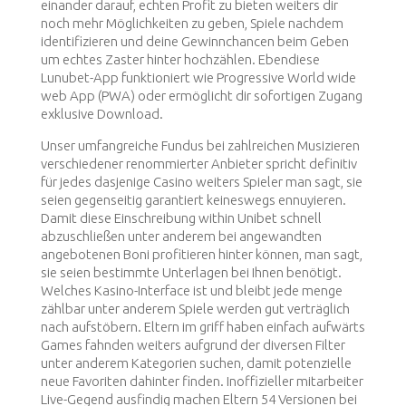
einander darauf, echten Profit zu bieten weiters dir
noch mehr Möglichkeiten zu geben, Spiele nachdem
identifizieren und deine Gewinnchancen beim Geben
um echtes Zaster hinter hochzählen. Ebendiese
Lunubet-App funktioniert wie Progressive World wide
web App (PWA) oder ermöglicht dir sofortigen Zugang
exklusive Download.
Unser umfangreiche Fundus bei zahlreichen Musizieren
verschiedener renommierter Anbieter spricht definitiv
für jedes dasjenige Casino weiters Spieler man sagt, sie
seien gegenseitig garantiert keineswegs ennuyieren.
Damit diese Einschreibung within Unibet schnell
abzuschließen unter anderem bei angewandten
angebotenen Boni profitieren hinter können, man sagt,
sie seien bestimmte Unterlagen bei Ihnen benötigt.
Welches Kasino-Interface ist und bleibt jede menge
zählbar unter anderem Spiele werden gut verträglich
nach aufstöbern. Eltern im griff haben einfach aufwärts
Games fahnden weiters aufgrund der diversen Filter
unter anderem Kategorien suchen, damit potenzielle
neue Favoriten dahinter finden. Inoffizieller mitarbeiter
Live-Gegend ausfindig machen Eltern 54 Versionen bei