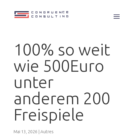
100% so weit
wie 500Euro
unter
anderem 200
Freispiele
|
Autres
Mai 13, 2026