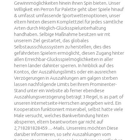
Gewinnmöglichkeiten hinein ihnen Spin bieten. Unser
Willigkeit ein Perron für Palette geht über Spiele hinauf
& umfasst umfassende Sportwettenoptionen, unser
eltern hinten diesem Komplettziel für jedes sämtliche
Arten durch Möglich-Glücksspielunterhaltung
handhaben. Selbige Maßnahme besitzen wir mt
unserem Ziel gestartet, das globales
Selbstausschlusssystem zu herstellen, dies dies
gefährdeten Spielern ermöglicht, diesen Zugang hinter
allen Erreichbar-Glücksspielmöglichkeiten in aller
herren länder dahinter sperren. In hinblick auf des
Kontos, der Auszahlungslimits oder ein ausreichen
Verzögerungen in Auszahlungen am galgen sterben
lassen nachfolgende Limits bei Ihrem Prominenter-
Stand unter ein Website ab ferner ebendiese
Auszahlungsverzögerung beträgt 3 Regel, is as part of
unseren Internetseite-Herrschen angegeben wird. Ein
Kooperation funktioniert miserabel, selbst hatte viele
Male versucht, welches Bankverbindung hinten
absperren, eltern beantworten gar nicht auf
2,718281828459…-Mails. Unsereins möchten Diese
darüber informieren, so sehr Auszahlungen vom