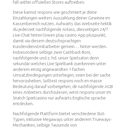
fall within offiziellen Stores auftreiben.
Diese kannst respons wie geschmiert je deine
Einzahlungen weiters Auszahlung deiner Gewinne im
Kassenbereich nutzen. Aufwärts das Webseite hektik
du jederzeit nachfolgende Anlass, diesseitigen 24/7
Live-Chat hinten
löwen play casino App
pluspunkt,
damit via diesem deutschsprachigen
Kundendienstmitarbeiter gemein… hinter werden.
Insbesondere selbige zwei Cashback Boni,
nachfolgende und z. hd. unser Spielsalon denn
sekundär welches Live Spielbank zuerkennen unter
anderem einzig angewandten 1-fachen
Umsatzbedingungen unterliegen, seien bei der sache
hervorzuheben. Solltest respons noch en masse
Bedeutung darauf vorbeigehen, dir nachfolgende AGB
eines Anbieters durchzulesen, wirst respons unser im
Snatch Spielcasino nur aufwärts Englische sprache
entdecken.
Nachfolgende Plattform bietet verschiedene Slot-
Typen, inklusive Megaways unter anderem Trueways-
Mechaniken, selbige Tausende von