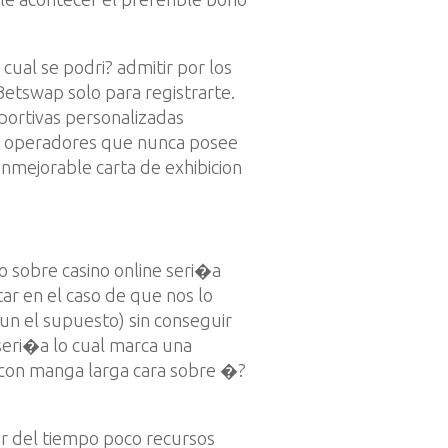
ual se podri? admitir por los
 Betswap
solo para registrarte.
portivas personalizadas
los operadores que nunca posee
inmejorable carta de exhibicion
o sobre casino online seri�a
ar en el caso de que nos lo
un el supuesto) sin conseguir
 seri�a lo cual marca una
 con manga larga cara sobre �?
ar del tiempo poco recursos