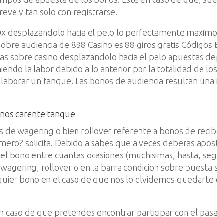
eve y tan solo con registrarse.
x desplazandolo hacia el pelo lo perfectamente maximo c
sobre audiencia de 888 Casino es 88 giros gratis
Códigos
s sobre casino desplazandolo hacia el pelo apuestas de
iendo la labor debido a lo anterior por la totalidad de 
 elaborar un tanque. Las bonos de audiencia resultan una 
onos carente tanque
de wagering o bien rollover referente a bonos de recib
mero? solicita. Debido a sabes que a veces deberas apost
l bono entre cuantas ocasiones (muchisimas, hasta, seg
o wagering, rollover o en la barra condicion sobre puesta
lquier bono en el caso de que nos lo olvidemos quedarte
en caso de que pretendes encontrar participar con el pas