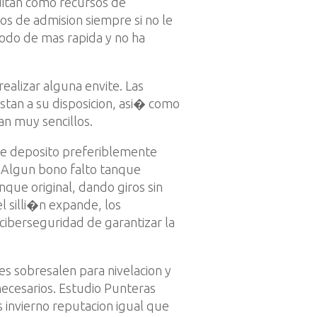
editan como recursos de
nos de admision siempre si no le
modo de mas rapida y no ha
ealizar alguna envite. Las
tan a su disposicion, asi� como
an muy sencillos.
nte deposito preferiblemente
. Algun bono falto tanque
nque original, dando giros sin
l silli�n expande, los
 ciberseguridad de garantizar la
s sobresalen para nivelacion y
nnecesarios. Estudio Punteras
s invierno reputacion igual que