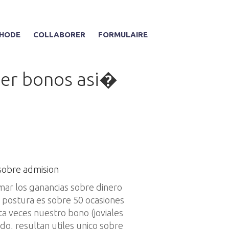
HODE
COLLABORER
FORMULAIRE
cer bonos asi�
sobre admision
rmar los ganancias sobre dinero
e postura es sobre 50 ocasiones
ta veces nuestro bono (joviales
do, resultan utiles unico sobre