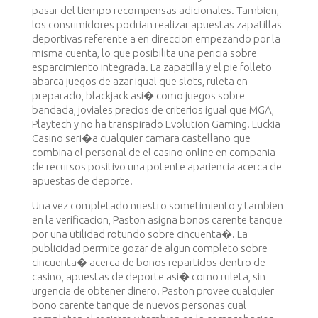
pasar del tiempo recompensas adicionales. Tambien,
los consumidores podrian realizar apuestas zapatillas
deportivas referente a en direccion empezando por la
misma cuenta, lo que posibilita una pericia sobre
esparcimiento integrada. La zapatilla y el pie folleto
abarca juegos de azar igual que slots, ruleta en
preparado, blackjack asi� como juegos sobre
bandada, joviales precios de criterios igual que MGA,
Playtech y no ha transpirado Evolution Gaming. Luckia
Casino seri�a cualquier camara castellano que
combina el personal de el casino online en compania
de recursos positivo una potente apariencia acerca de
apuestas de deporte.
Una vez completado nuestro sometimiento y tambien
en la verificacion, Paston asigna bonos carente tanque
por una utilidad rotundo sobre cincuenta�. La
publicidad permite gozar de algun completo sobre
cincuenta� acerca de bonos repartidos dentro de
casino, apuestas de deporte asi� como ruleta, sin
urgencia de obtener dinero. Paston provee cualquier
bono carente tanque de nuevos personas cual