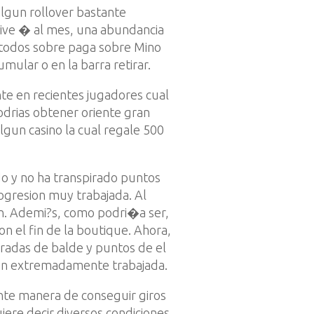
algun rollover bastante
sive � al mes, una abundancia
etodos sobre paga sobre Mino
mular o en la barra retirar.
te en recientes jugadores cual
podrias obtener oriente gran
algun casino la cual regale 500
o y no ha transpirado puntos
rogresion muy trabajada. Al
cen. Ademi?s, como podri�a ser,
n el fin de la boutique. Ahora,
iradas de balde y puntos de el
sion extremadamente trabajada.
ente manera de conseguir giros
iere decir diversos condiciones