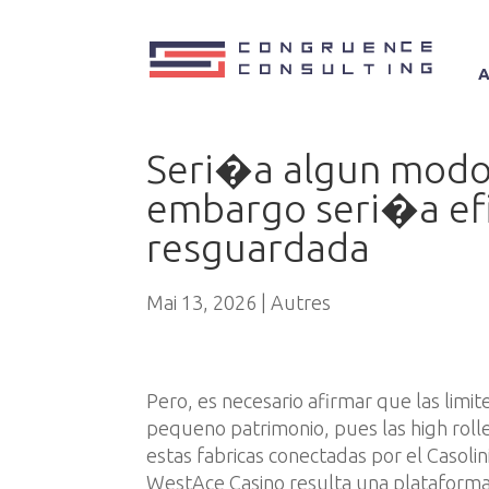
A
Seri�a algun modo 
embargo seri�a efic
resguardada
Mai 13, 2026
|
Autres
Pero, es necesario afirmar que las limi
pequeno patrimonio, pues las high roll
estas fabricas conectadas por el Casoli
WestAce Casino resulta una plataforma