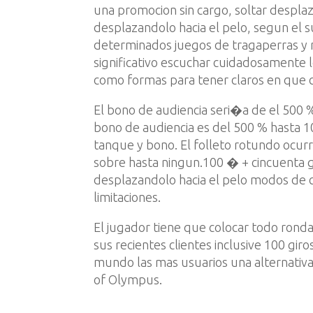
una promocion sin cargo, soltar despla
desplazandolo hacia el pelo, segun el 
determinados juegos de tragaperras y n
significativo escuchar cuidadosamente lo
como formas para tener claros en que c
El bono de audiencia seri�a de el 500 
bono de audiencia es del 500 % hasta 1
tanque y bono. El folleto rotundo ocurr
sobre hasta ningun.100 � + cincuenta g
desplazandolo hacia el pelo modos de c
limitaciones.
El jugador tiene que colocar todo ronda
sus recientes clientes inclusive 100 gir
mundo las mas usuarios una alternativa 
of Olympus.