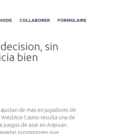
HODE
COLLABORER
FORMULAIRE
ecision, sin
cia bien
�n ajustan de mas en jugadores de
s. WestAce Casino resulta una de
de juegos de azar en Anjouan.
masiadas promociones que