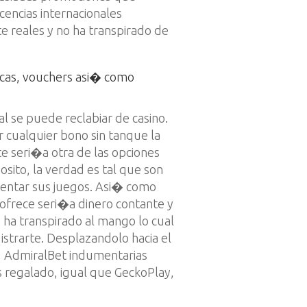
cencias internacionales
e reales y no ha transpirado de
icas, vouchers asi� como
al se puede reclabiar de casino.
 cualquier bono sin tanque la
te seri�a otra de las opciones
sito, la verdad es tal que son
mentar sus juegos. Asi� como
 ofrece seri�a dinero contante y
o ha transpirado al mango lo cual
istrarte. Desplazandolo hacia el
a, AdmiralBet indumentarias
s regalado, igual que GeckoPlay,