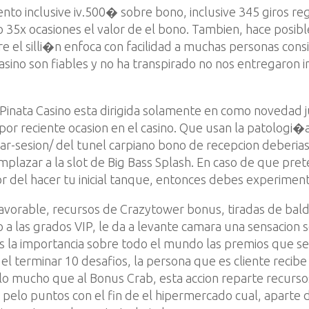
ento inclusive iv.500� sobre bono, inclusive 345 giros re
35x ocasiones el valor de el bono. Tambien, hace posibl
e el silli�n enfoca con facilidad a muchas personas consi
ino son fiables y no ha transpirado no nos entregaron i
Pinata Casino esta dirigida solamente en como novedad 
 por reciente ocasion en el casino. Que usan la patologi�
ar-sesion/
del tunel carpiano bono de recepcion deberias
azar a la slot de Big Bass Splash. En caso de que prete
or del hacer tu inicial tanque, entonces debes experiment
vorable, recursos de Crazytower bonus, tiradas de bald
o a las grados VIP, le da a levante camara una sensacion
as la importancia sobre todo el mundo las premios que se 
el terminar 10 desafios, la persona que es cliente reci
 lo mucho que al Bonus Crab, esta accion reparte recurs
 pelo puntos con el fin de el hipermercado cual, aparte d