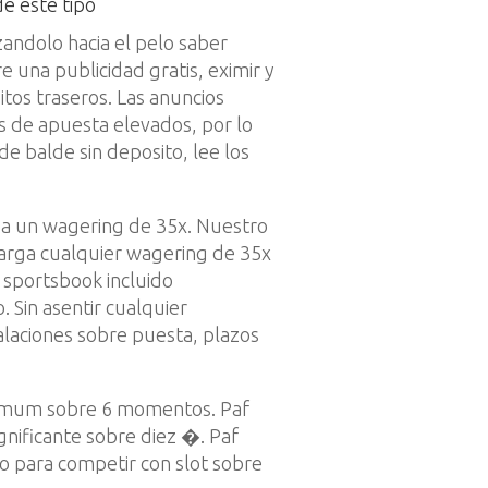
de este tipo
andolo hacia el pelo saber
una publicidad gratis, eximir y
tos traseros. Las anuncios
 de apuesta elevados, por lo
e balde sin deposito, lee los
ga un wagering de 35x. Nuestro
larga cualquier wagering de 35x
r sportsbook incluido
 Sin asentir cualquier
laciones sobre puesta, plazos
aximum sobre 6 momentos. Paf
ignificante sobre diez �. Paf
do para competir con slot sobre