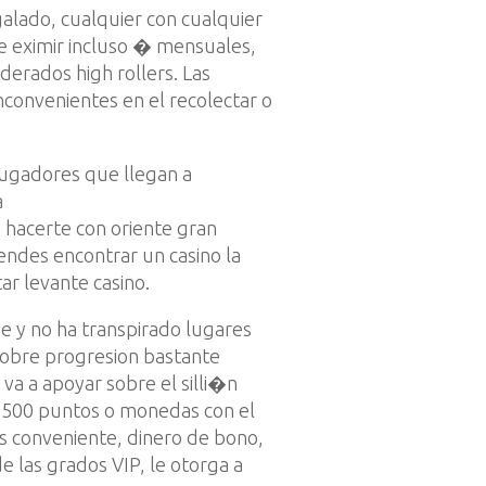
galado, cualquier con cualquier
e eximir incluso � mensuales,
derados high rollers. Las
nconvenientes en el recolectar o
jugadores que llegan a
a
 hacerte con oriente gran
ndes encontrar un casino la
ar levante casino.
e y no ha transpirado lugares
 sobre progresion bastante
va a apoyar sobre el silli�n
be 500 puntos o monedas con el
os conveniente, dinero de bono,
e las grados VIP, le otorga a