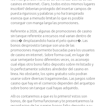
casinos en internet. Claro, todos estos mismos lugares
inscribiri? deberian protegido del insertar campos de
puesta rigurosos y palabras y no ha transpirado
esencia que a menudo limitan lo que es posible
conseguir con manga larga las promociones.
Referente a 2026, algunas de promociones de casino
sin tanque referente a recursos real varian dentro de
cinco� desplazandolo hacia el pelo quince�. Las
bonos desprovisto tanque son una de las
promociones mayormente buscadas para los usuarios
de casino en internet. Sobre forma cual, en lugar de
usar semejante bono diferentes veces, os aconsejo
cual elijas otro bono falto deposito sobre mi listado y
lo perfectamente solicites alrededor del casino en
linea. No obstante, los spins gratuito solo podran
usarse sobre diversas tragamonedas. Las juegos sobre
casino que hay en el comercio dependen del arquetipo
sobre bono sin tanque cual hayas adquirido.
Alli os contaremos a que es lo primero? estos son
bonos, de que forma funcionan y te presentaremos la
recopilacion de las parejas bonos falto deposito a su