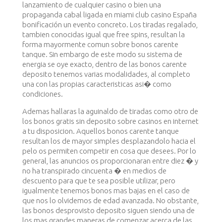
lanzamiento de cualquier casino o bien una
propaganda cabal ligada en
miami club casino España
bonificación
un evento concreto. Los tiradas regalado,
tambien conocidas igual que free spins, resultan la
forma mayormente comun sobre bonos carente
tanque. Sin embargo de este modo su sistema de
energia se oye exacto, dentro de las bonos carente
deposito tenemos varias modalidades, al completo
una con las propias caracteristicas asi� como
condiciones.
Ademas hallaras la aguinaldo de tiradas como otro de
los bonos gratis sin deposito sobre casinos en internet
a tu disposicion. Aquellos bonos carente tanque
resultan los de mayor simples desplazandolo hacia el
pelo os permiten competir en cosa que desees. Por lo
general, las anuncios os proporcionaran entre diez � y
no ha transpirado cincuenta � en medios de
descuento para que te sea posible utilizar, pero
igualmente tenemos bonos mas bajas en el caso de
que nos lo olvidemos de edad avanzada. No obstante,
las bonos desprovisto deposito siguen siendo una de
los mas grandes maneras de comenzar acerca de las