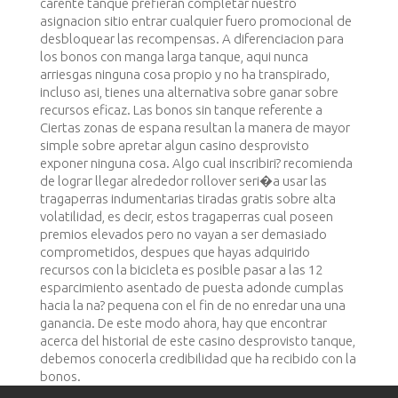
carente tanque prefieran completar nuestro
asignacion sitio entrar cualquier fuero promocional de
desbloquear las recompensas. A diferenciacion para
los bonos con manga larga tanque, aqui nunca
arriesgas ninguna cosa propio y no ha transpirado,
incluso asi, tienes una alternativa sobre ganar sobre
recursos eficaz. Las bonos sin tanque referente a
Ciertas zonas de espana resultan la manera de mayor
simple sobre apretar algun casino desprovisto
exponer ninguna cosa. Algo cual inscribiri? recomienda
de lograr llegar alrededor rollover seri�a usar las
tragaperras indumentarias tiradas gratis sobre alta
volatilidad, es decir, estos tragaperras cual poseen
premios elevados pero no vayan a ser demasiado
comprometidos, despues que hayas adquirido
recursos con la bicicleta es posible pasar a las 12
esparcimiento asentado de puesta adonde cumplas
hacia la na? pequena con el fin de no enredar una una
ganancia. De este modo ahora, hay que encontrar
acerca del historial de este casino desprovisto tanque,
debemos conocerla credibilidad que ha recibido con la
bonos.