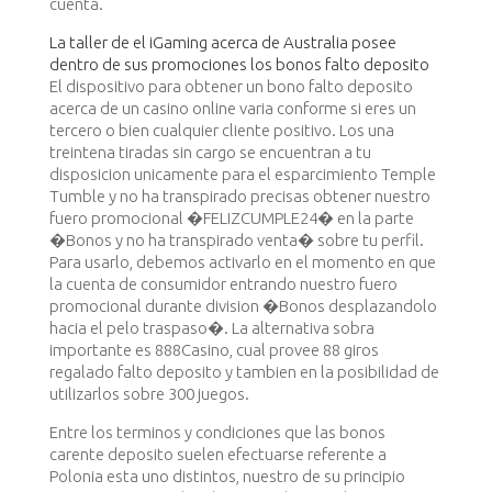
cuenta.
La taller de el iGaming acerca de Australia posee
dentro de sus promociones los bonos falto deposito
El dispositivo para obtener un bono falto deposito
acerca de un casino online varia conforme si eres un
tercero o bien cualquier cliente positivo. Los una
treintena tiradas sin cargo se encuentran a tu
disposicion unicamente para el esparcimiento Temple
Tumble y no ha transpirado precisas obtener nuestro
fuero promocional �FELIZCUMPLE24� en la parte
�Bonos y no ha transpirado venta� sobre tu perfil.
Para usarlo, debemos activarlo en el momento en que
la cuenta de consumidor entrando nuestro fuero
promocional durante division �Bonos desplazandolo
hacia el pelo traspaso�. La alternativa sobra
importante es 888Casino, cual provee 88 giros
regalado falto deposito y tambien en la posibilidad de
utilizarlos sobre 300 juegos.
Entre los terminos y condiciones que las bonos
carente deposito suelen efectuarse referente a
Polonia esta uno distintos, nuestro de su principio