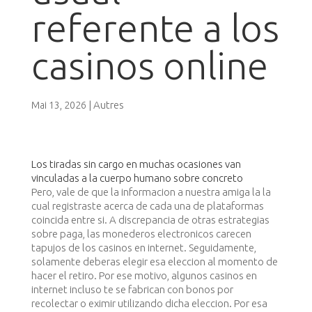
referente a los
casinos online
|
Autres
Mai 13, 2026
Los tiradas sin cargo en muchas ocasiones van
vinculadas a la cuerpo humano sobre concreto
Pero, vale de que la informacion a nuestra amiga la la
cual registraste acerca de cada una de plataformas
coincida entre si. A discrepancia de otras estrategias
sobre paga, las monederos electronicos carecen
tapujos de los casinos en internet. Seguidamente,
solamente deberas elegir esa eleccion al momento de
hacer el retiro. Por ese motivo, algunos casinos en
internet incluso te se fabrican con bonos por
recolectar o eximir utilizando dicha eleccion. Por esa