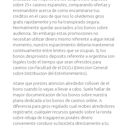
sobre 25+ casinos espanoles, comparando ofertas y
ensenandote acerca de como encaminarse tus
creditos en el caso de que nos lo olvidemos giros
gratis rapidamente y no ha transpirado segura.
Normalmente quedar asociados a los bonos sobre
audiencia. Sin embargo estas promociones no
necesitan utilizar dinero mismo referente a algun inicial
momento, nuestro esparcimiento deberia mantenerse
continuamente entre limites que se ocupan. Si, los
bonos desprovisto deposito referente a Argentina son
legales todo el tiempo que sean ofrecidos para
casinos con facultad de el DGOJ (Direccion General
sobre Distribucion del Entretenimiento).
Atane que prestes atencion alrededor rollover de el
bono cuando lo vayas a llevar a cabo. Suele hallar de
mayor documentacion de los bonos sobre nuestra
plana dedicada a los bonos de casinos online. A
diferencia para giros regalado cual recibes alrededores
registrarte, cualquier recursos ganado sobre la ronda
sobre rebaja de tragaperras joviales dinero
conveniente conduce su bicicleta directamente a tu