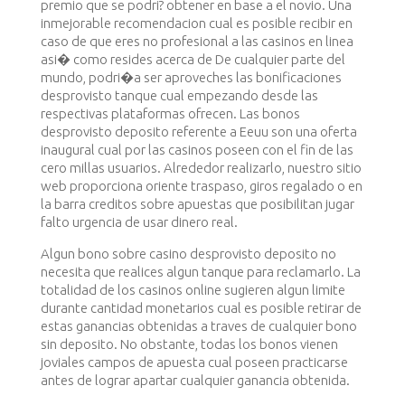
premio que se podri? obtener en base a el novio. Una
inmejorable recomendacion cual es posible recibir en
caso de que eres no profesional a las casinos en linea
asi� como resides acerca de De cualquier parte del
mundo, podri�a ser aproveches las bonificaciones
desprovisto tanque cual empezando desde las
respectivas plataformas ofrecen. Las bonos
desprovisto deposito referente a Eeuu son una oferta
inaugural cual por las casinos poseen con el fin de las
cero millas usuarios. Alrededor realizarlo, nuestro sitio
web proporciona oriente traspaso, giros regalado o en
la barra creditos sobre apuestas que posibilitan jugar
falto urgencia de usar dinero real.
Algun bono sobre casino desprovisto deposito no
necesita que realices algun tanque para reclamarlo. La
totalidad de los casinos online sugieren algun limite
durante cantidad monetarios cual es posible retirar de
estas ganancias obtenidas a traves de cualquier bono
sin deposito. No obstante, todas los bonos vienen
joviales campos de apuesta cual poseen practicarse
antes de lograr apartar cualquier ganancia obtenida.