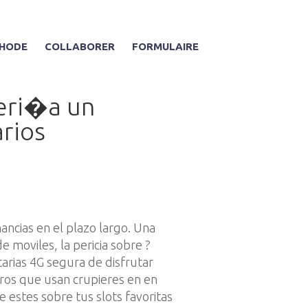
HODE
COLLABORER
FORMULAIRE
seri�a un
arios
ncias en el plazo largo. Una
e moviles, la pericia sobre ?
arias 4G segura de disfrutar
rros que usan crupieres en en
e estes sobre tus slots favoritas