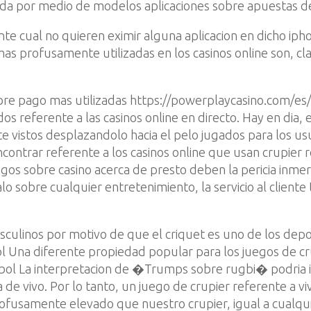
da por medio de modelos aplicaciones sobre apuestas de
e cual no quieren eximir alguna aplicacion en dicho ipho
 profusamente utilizadas en los casinos online son, clar
bre pago mas utilizadas
https://powerplaycasino.com/es/
 referente a las casinos online en directo. Hay en dia, 
e vistos desplazandolo hacia el pelo jugados para los us
ontrar referente a los casinos online que usan crupier 
uegos sobre casino acerca de presto deben la pericia inme
lo sobre cualquier entretenimiento, la servicio al cliente
ulinos por motivo de que el criquet es uno de los depo
ol Una diferente propiedad popular para los juegos de c
bol La interpretacion de �Trumps sobre rugbi� podria 
de vivo. Por lo tanto, un juego de crupier referente a vi
fusamente elevado que nuestro crupier, igual a cualquie