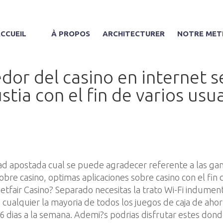
CCUEIL
À PROPOS
ARCHITECTURER
NOTRE MET
dor del casino en internet 
ia con el fin de varios usu
ad apostada cual se puede agradecer referente a las gana
bre casino, optimas aplicaciones sobre casino con el fin d
tfair Casino? Separado necesitas la trato Wi-Fi indument
 cualquier la mayoria de todos los juegos de caja de aho
, 6 dias a la semana. Ademi?s podrias disfrutar estes dond