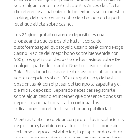
sobre algun bono carente deposito. Antes de efectuar
clic referente a cualquiera de los enlaces sobre nuestro
ranking, debes hacer una coleccion basada en tu perfil
igual que atleta sobre casino.
Los 25 giros gratuito carente deposito es una
propaganda que es posible hallar acerca de
plataformas igual que Royale Casino asi� como Mega
Casino. Radica del mejor bono sobre bienvenida con
500 giros gratis con deposito de los casinos sobre De
cualquier parte del mundo. Nuestro casino sobre
PokerStars brinda a sus recientes usuarios algun bono
sobre recepcion sobre 100 giros gratuito y de hasta
doscientas � con el pasar del tiempo la zapatilla y el
pie inicial deposito. Separado necesitas registrarte
sobre algun casino en internet que presente bonos sin
deposito y no ha transpirado continuar los
indicaciones con el fin de solicitar una publicidad.
Mientras tanto, no olvidar comprobar los instalaciones
de postura y tambien en la decrepitud del bono suin
reclaarse al epoca establecido, la propaganda caduca.
Los casinos regulados cumplimentan con manga larga