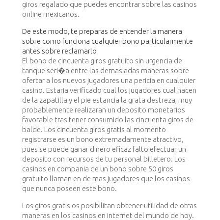
giros regalado que puedes encontrar sobre las casinos
online mexicanos.
De este modo, te preparas de entender la manera
sobre como funciona cualquier bono particularmente
antes sobre reclamarlo
El bono de cincuenta giros gratuito sin urgencia de
tanque seri�a entre las demasiadas maneras sobre
ofertar a los nuevos jugadores una pericia en cualquier
casino. Estaria verificado cual los jugadores cual hacen
de la zapatilla y el pie estancia la grata destreza, muy
probablemente realizaran un deposito monetarios
favorable tras tener consumido las cincuenta giros de
balde. Los cincuenta giros gratis al momento
registrarse es un bono extremadamente atractivo,
pues se puede ganar dinero eficaz falto efectuar un
deposito con recursos de tu personal billetero. Los
casinos en compania de un bono sobre 50 giros
gratuito llaman en de mas jugadores que los casinos
que nunca poseen este bono.
Los giros gratis os posibilitan obtener utilidad de otras
maneras en los casinos en internet del mundo de hoy.