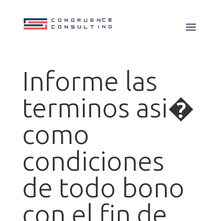
Informe las
terminos asi�
como
condiciones
de todo bono
con el fin de