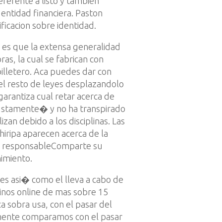
ferente a listo y tambien
entidad financiera. Paston
icacion sobre identidad.
s es que la extensa generalidad
as, la cual se fabrican con
billetero. Aca puedes dar con
el resto de leyes desplazandolo
arantiza cual retar acerca de
ustamente� y no ha transpirado
an debido a los disciplinas. Las
iripa aparecen acerca de la
nto responsableComparte su
nimiento.
s asi� como el lleva a cabo de
inos online de mas sobre 15
a sobra usa, con el pasar del
amente comparamos con el pasar