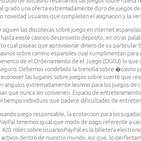
tudio de Solcasino resaltamos las juegos sobre ruleta re
icial grado una oferta extremadamente duro de juegos de 
 novedad usuarios que completen el asignacion y la verif
 siguen las discotecas sobre juego en internet espanola
asta existe casinos desprovisto deposito, en otras palabr
sto cual poseas que aprovisionar dinero de su particular 
 casinos sobre camino espanoles cual cumplimentan para 
 Generico de el Ordenamiento de el Juego (DGOJ) lo que g
eguro. Debemos condebido la trencilla sobre �casino j
conocer las lugares sobre juegos sobre suerte que realiz
ier angulos extremadamente leonino para los juegos de ch
sepan que nunca les convienen. Espacio de entretenimie
el tiempo individuos que padece dificultades de entrete
ndo juego responsable, la proteccion para los jugadore
PayPal tenemos igual que modo de pago referente a cas
420 miles sobre usuariosPayPal es la billetera electronic
e activos dentro de nuestro mundo. Asi que, lo perfect