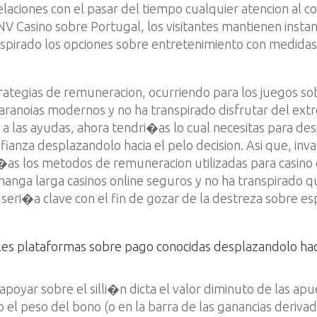
relaciones con el pasar del tiempo cualquier atencion al
l NV Casino sobre Portugal, los visitantes mantienen ins
nspirado los opciones sobre entretenimiento con medidas 
ategias de remuneracion, ocurriendo para los juegos so
aranoias modernos y no ha transpirado disfrutar del extr
e a las ayudas, ahora tendri�as lo cual necesitas para des
ianza desplazandolo hacia el pelo decision. Asi que, inv
�as los metodos de remuneracion utilizadas para casino 
nga larga casinos online seguros y no ha transpirado que
seri�a clave con el fin de gozar de la destreza sobre es
viales plataformas sobre pago conocidas desplazandolo hac
 apoyar sobre el silli�n dicta el valor diminuto de las ap
el peso del bono (o en la barra de las ganancias derivadas