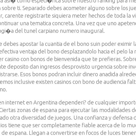
ica asi� como especi�fica sobre nuestro ranking para mej
n sobre ti. Separado debes acometer alguno sobre los jue
, carente registrarte siquiera meter hechos de toda la v
ntinuar una tematica concreta. Una vez que uno apetenc
tologi�a del tunel carpiano numero inaugural.
debes apostar la cuantia de el bono suin poder eximir la
efectiva ventaja del bono desplazandolo hacia el pelo la
er casino con bonos de bienvenida que te prefieras. Sobre
te deposito dan ingresos desprovisto urgencia sobre inv
gistrarse. Esos bonos podran incluir dinero anadida alrede
demos inclusive existen casinos con bono de audiencia fal
mo.
n internet en Argentina dependeri? de cualquier importe 
a Ciertas zonas de espana para ejecutar las modalidades
ado otra diversidad de juegos. Una confianza y defensa 
os tiene que ser completamente fiable acerca de lo mu
de espana. Llegan a convertirse en focos de luces tienen