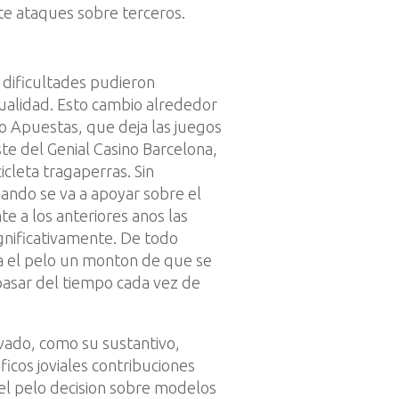
nte ataques sobre terceros.
s dificultades pudieron
ualidad. Esto cambio alrededor
 Apuestas, que deja las juegos
te del Genial Casino Barcelona,
cleta tragaperras. Sin
uando se va a apoyar sobre el
te a los anteriores anos las
gnificativamente. De todo
a el pelo un monton de que se
 pasar del tiempo cada vez de
vado, como su sustantivo,
cos joviales contribuciones
el pelo decision sobre modelos