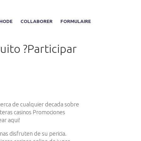
HODE
COLLABORER
FORMULAIRE
ito ?Participar
cerca de cualquier decada sobre
unteras casinos Promociones
ear aqui!
nas disfruten de su pericia.