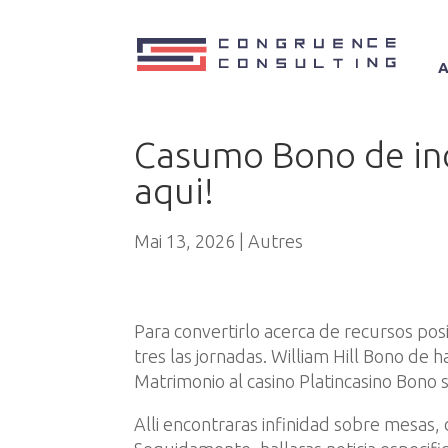
A
Casumo Bono de incl
aqui!
Mai 13, 2026
|
Autres
Para convertirlo acerca de recursos po
tres las jornadas. William Hill Bono de
Matrimonio al casino Platincasino Bono 
Alli encontraras infinidad sobre mesas, 