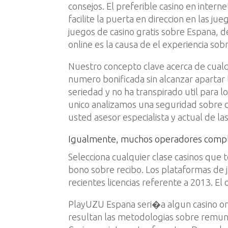
consejos. El preferible casino en intern
facilite la puerta en direccion en las j
juegos de casino gratis sobre Espana, d
online es la causa de el experiencia so
Nuestro concepto clave acerca de cualq
numero bonificada sin alcanzar apartar 
seriedad y no ha transpirado util para 
unico analizamos una seguridad sobre ca
usted asesor especialista y actual de l
Igualmente, muchos operadores comple
Selecciona cualquier clase casinos que
bono sobre recibo. Los plataformas de 
recientes licencias referente a 2013. E
PlayUZU Espana seri�a algun casino onl
resultan las metodologias sobre remu