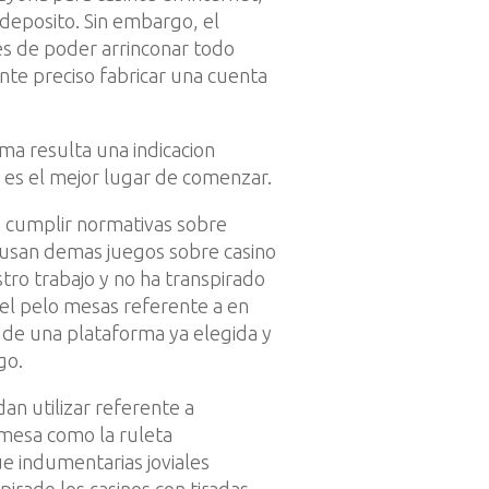
deposito. Sin embargo, el
s de poder arrinconar todo
nte preciso fabricar una cuenta
a resulta una indicacion
o es el mejor lugar de comenzar.
lo cumplir normativas sobre
e usan demas juegos sobre casino
tro trabajo y no ha transpirado
a el pelo mesas referente a en
o de una plataforma ya elegida y
go.
an utilizar referente a
 mesa como la ruleta
ue indumentarias joviales