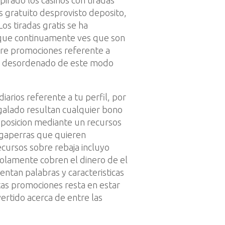
irado los casinos con tiradas
s gratuito desprovisto deposito,
s tiradas gratis se ha
 que continuamente ves que son
obre promociones referente a
var desordenado de este modo
iarios referente a tu perfil, por
egalado resultan cualquier bono
posicion mediante un recursos
ragaperras que quieren
ecursos sobre rebaja incluyo
solamente cobren el dinero de el
entan palabras y caracteristicas
tas promociones resta en estar
ertido acerca de entre las