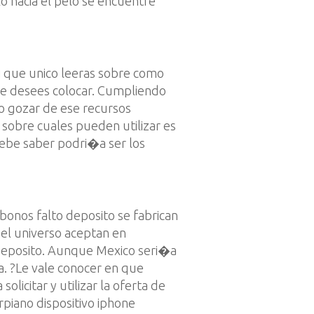
o hacia el pelo se encuentre
i que unico leeras sobre como
nde desees colocar. Cumpliendo
mo gozar de ese recursos
 sobre cuales pueden utilizar es
debe saber podri�a ser los
 bonos falto deposito se fabrican
e el universo aceptan en
 deposito. Aunque Mexico seri�a
a. ?Le vale conocer en que
licitar y utilizar la oferta de
rpiano dispositivo iphone