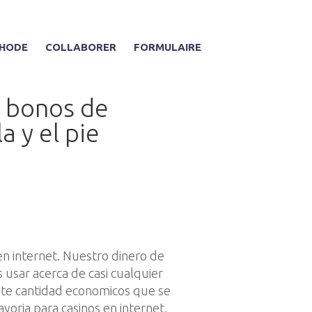
HODE
COLLABORER
FORMULAIRE
 bonos de
a y el pie
en internet. Nuestro dinero de
usar acerca de casi cualquier
ante cantidad economicos que se
yoria para casinos en internet,