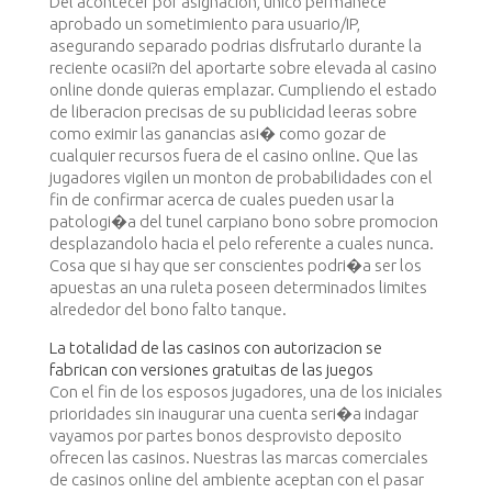
Del acontecer por asignacion, unico permanece
aprobado un sometimiento para usuario/IP,
asegurando separado podrias disfrutarlo durante la
reciente ocasii?n del aportarte sobre elevada al casino
online donde quieras emplazar. Cumpliendo el estado
de liberacion precisas de su publicidad leeras sobre
como eximir las ganancias asi� como gozar de
cualquier recursos fuera de el casino online. Que las
jugadores vigilen un monton de probabilidades con el
fin de confirmar acerca de cuales pueden usar la
patologi�a del tunel carpiano bono sobre promocion
desplazandolo hacia el pelo referente a cuales nunca.
Cosa que si hay que ser conscientes podri�a ser los
apuestas an una ruleta poseen determinados limites
alrededor del bono falto tanque.
La totalidad de las casinos con autorizacion se
fabrican con versiones gratuitas de las juegos
Con el fin de los esposos jugadores, una de los iniciales
prioridades sin inaugurar una cuenta seri�a indagar
vayamos por partes bonos desprovisto deposito
ofrecen las casinos. Nuestras las marcas comerciales
de casinos online del ambiente aceptan con el pasar