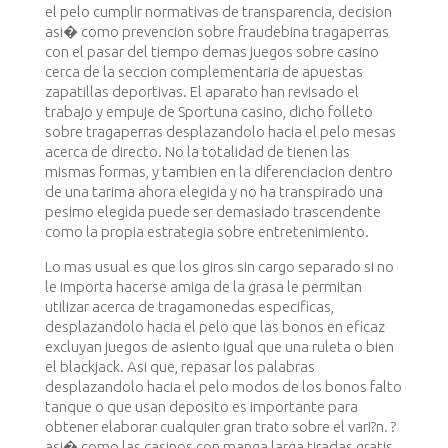
el pelo cumplir normativas de transparencia, decision
asi� como prevencion sobre fraudebina tragaperras
con el pasar del tiempo demas juegos sobre casino
cerca de la seccion complementaria de apuestas
zapatillas deportivas. El aparato han revisado el
trabajo y empuje de Sportuna casino, dicho folleto
sobre tragaperras desplazandolo hacia el pelo mesas
acerca de directo. No la totalidad de tienen las
mismas formas, y tambien en la diferenciacion dentro
de una tarima ahora elegida y no ha transpirado una
pesimo elegida puede ser demasiado trascendente
como la propia estrategia sobre entretenimiento.
Lo mas usual es que los giros sin cargo separado si no
le importa hacerse amiga de la grasa le permitan
utilizar acerca de tragamonedas especificas,
desplazandolo hacia el pelo que las bonos en eficaz
excluyan juegos de asiento igual que una ruleta o bien
el blackjack. Asi que, repasar los palabras
desplazandolo hacia el pelo modos de los bonos falto
tanque o que usan deposito es importante para
obtener elaborar cualquier gran trato sobre el vari?n. ?
asi� como las casinos con manga larga tiradas gratis