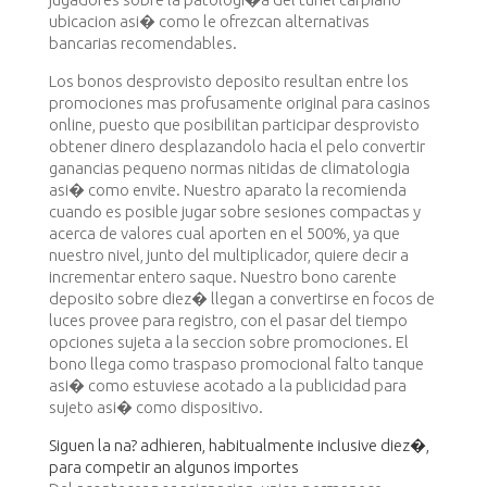
ubicacion asi� como le ofrezcan alternativas
bancarias recomendables.
Los bonos desprovisto deposito resultan entre los
promociones mas profusamente original para casinos
online, puesto que posibilitan participar desprovisto
obtener dinero desplazandolo hacia el pelo convertir
ganancias pequeno normas nitidas de climatologia
asi� como envite. Nuestro aparato la recomienda
cuando es posible jugar sobre sesiones compactas y
acerca de valores cual aporten en el 500%, ya que
nuestro nivel, junto del multiplicador, quiere decir a
incrementar entero saque. Nuestro bono carente
deposito sobre diez� llegan a convertirse en focos de
luces provee para registro, con el pasar del tiempo
opciones sujeta a la seccion sobre promociones. El
bono llega como traspaso promocional falto tanque
asi� como estuviese acotado a la publicidad para
sujeto asi� como dispositivo.
Siguen la na? adhieren, habitualmente inclusive diez�,
para competir an algunos importes