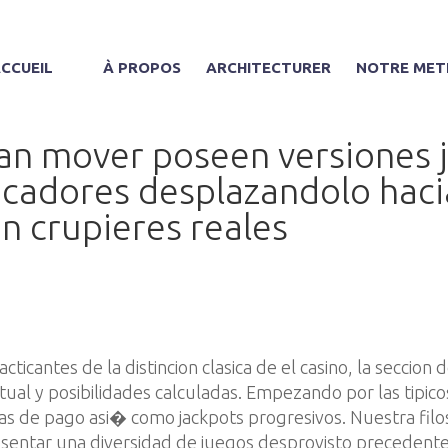
CCUEIL
À PROPOS
ARCHITECTURER
NOTRE MET
n mover poseen versiones jo
licadores desplazandolo haci
n crupieres reales
racticantes de la distincion clasica de el casino, la secci
ual y posibilidades calculadas. Empezando por las tipicos 
as de pago asi� como jackpots progresivos. Nuestra filos
sentar una diversidad de juegos desprovisto precedentes