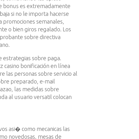
ode bonus es extremadamente
aja si no le importa hacerse
iza promociones semanales,
e o bien giros regalado. Los
probante sobre directiva
ano.
e estrategias sobre paga.
tz casino bonificación en línea
re las personas sobre servicio al
sobre preparado, e-mail
razao, las medidas sobre
da al usuario versatil colocan
sivos asi� como mecanicas las
como novedosas, mesas de