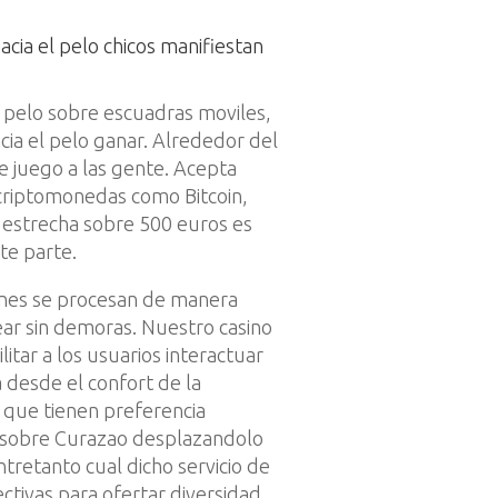
ia el pelo chicos manifiestan
 pelo sobre escuadras moviles,
ia el pelo ganar. Alrededor del
e juego a las gente. Acepta
o criptomonedas como Bitcoin,
 estrecha sobre 500 euros es
te parte.
iones se procesan de manera
ar sin demoras. Nuestro casino
itar a los usuarios interactuar
 desde el confort de la
s que tienen preferencia
so sobre Curazao desplazandolo
ntretanto cual dicho servicio de
ectivas para ofertar diversidad